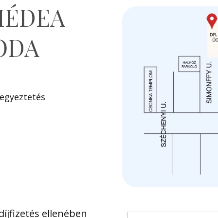
MÉDEA
ODA
 egyeztetés
íjfizetés ellenében