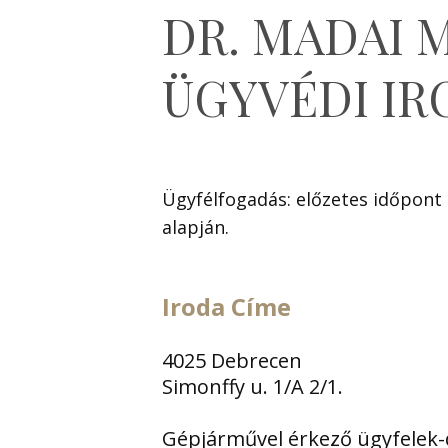
DR. MADAI 
ÜGYVÉDI IR
Ügyfélfogadás: előzetes időpont
alapján.
Iroda Címe
4025 Debrecen
Simonffy u. 1/A 2/1.
Gépjárművel érkező ügyfelek-d