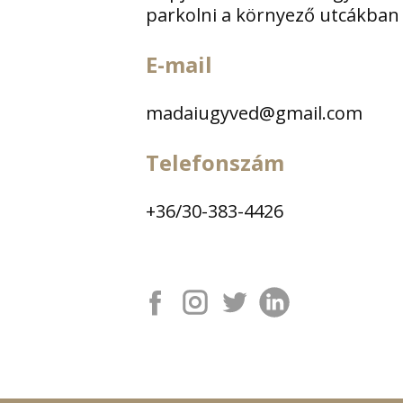
parkolni a környező utcákban
E-mail
madaiugyved@gmail.com
Telefonszám
+36/30-383-4426